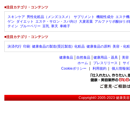
■注目カテゴリ・コンテンツ
スキンケア
男性化粧品（メンズコスメ）
サプリメント
機能性成分
エステ機
ゲン
ダイエット
エステ・サロン・スパ向け
大麦若葉
アルファリポ酸(αリポ
テイン
ブルーベリー
豆乳
寒天
車椅子
■注目カテゴリ・コンテンツ
決済代行
印刷
健康食品の製造(受託製造)
化粧品
健康食品の原料
美容・化粧
健康食品
│
自然食品
│
健康用品・器具
│
美容
ホーム
|
プレスリリース
|
サイ
Cookieポリシー
|
利用規約
|
個人情報保
Copyright© 2005-2023
健康美容