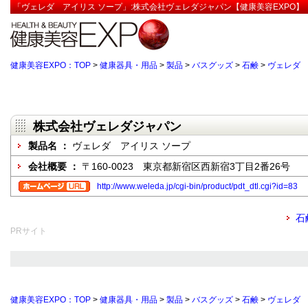
「ヴェレダ アイリス ソープ」:株式会社ヴェレダジャパン【健康美容EXPO】
健康美容EXPO：TOP
>
健康器具・用品
>
製品
>
バスグッズ
>
石鹸
>
ヴェレダ 
株式会社ヴェレダジャパン
製品名 ：
ヴェレダ アイリス ソープ
会社概要 ：
〒160-0023 東京都新宿区西新宿3丁目2番26号
http://www.weleda.jp/cgi-bin/product/pdt_dtl.cgi?id=83
石
PRサイト
健康美容EXPO：TOP
>
健康器具・用品
>
製品
>
バスグッズ
>
石鹸
>
ヴェレダ 