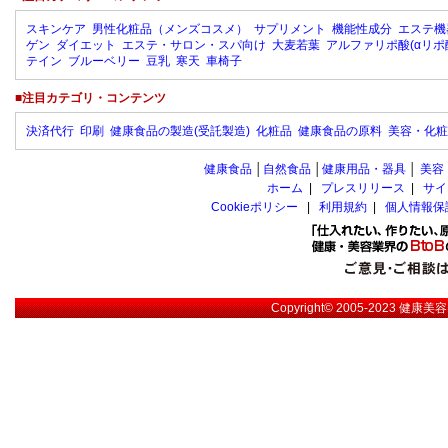
スキンケア
男性化粧品（メンズコスメ）
サプリメント
機能性成分
エステ機
ゲン
ダイエット
エステ・サロン・スパ向け
大麦若葉
アルファリポ酸(αリポ
テイン
ブルーベリー
豆乳
寒天
車椅子
■注目カテゴリ・コンテンツ
決済代行
印刷
健康食品の製造(受託製造)
化粧品
健康食品の原料
美容・化粧
健康食品
│
自然食品
│
健康用品・器具
│
美容
ホーム
|
プレスリリース
|
サイ
Cookieポリシー
|
利用規約
|
個人情報保
Copyright© 2005-2023
健康美容