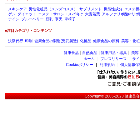
スキンケア
男性化粧品（メンズコスメ）
サプリメント
機能性成分
エステ機
ゲン
ダイエット
エステ・サロン・スパ向け
大麦若葉
アルファリポ酸(αリポ
テイン
ブルーベリー
豆乳
寒天
車椅子
■注目カテゴリ・コンテンツ
決済代行
印刷
健康食品の製造(受託製造)
化粧品
健康食品の原料
美容・化粧
健康食品
│
自然食品
│
健康用品・器具
│
美容
ホーム
|
プレスリリース
|
サイ
Cookieポリシー
|
利用規約
|
個人情報保
Copyright© 2005-2023
健康美容