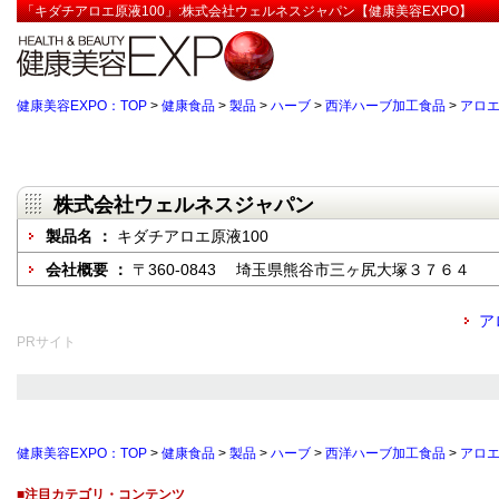
「キダチアロエ原液100」:株式会社ウェルネスジャパン【健康美容EXPO】
健康美容EXPO：TOP
>
健康食品
>
製品
>
ハーブ
>
西洋ハーブ加工食品
>
アロ
株式会社ウェルネスジャパン
製品名 ：
キダチアロエ原液100
会社概要 ：
〒360-0843 埼玉県熊谷市三ヶ尻大塚３７６４
ア
PRサイト
健康美容EXPO：TOP
>
健康食品
>
製品
>
ハーブ
>
西洋ハーブ加工食品
>
アロ
■注目カテゴリ・コンテンツ