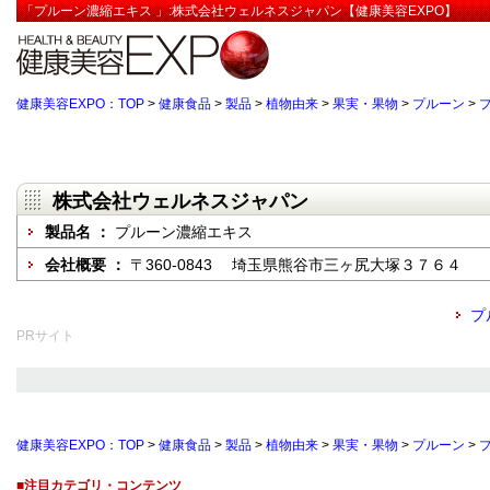
「プルーン濃縮エキス 」:株式会社ウェルネスジャパン【健康美容EXPO】
健康美容EXPO：TOP
>
健康食品
>
製品
>
植物由来
>
果実・果物
>
プルーン
>
株式会社ウェルネスジャパン
製品名 ：
プルーン濃縮エキス
会社概要 ：
〒360-0843 埼玉県熊谷市三ヶ尻大塚３７６４
プ
PRサイト
健康美容EXPO：TOP
>
健康食品
>
製品
>
植物由来
>
果実・果物
>
プルーン
>
■注目カテゴリ・コンテンツ