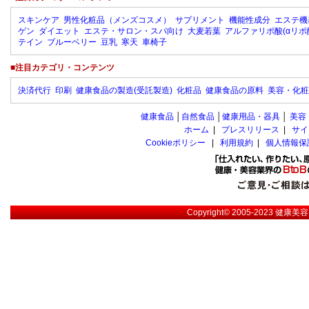
スキンケア
男性化粧品（メンズコスメ）
サプリメント
機能性成分
エステ機
ゲン
ダイエット
エステ・サロン・スパ向け
大麦若葉
アルファリポ酸(αリポ
テイン
ブルーベリー
豆乳
寒天
車椅子
■注目カテゴリ・コンテンツ
決済代行
印刷
健康食品の製造(受託製造)
化粧品
健康食品の原料
美容・化粧
健康食品
│
自然食品
│
健康用品・器具
│
美容
ホーム
|
プレスリリース
|
サイ
Cookieポリシー
|
利用規約
|
個人情報保
Copyright© 2005-2023
健康美容