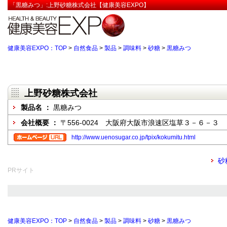
「黒糖みつ」:上野砂糖株式会社【健康美容EXPO】
健康美容EXPO：TOP
>
自然食品
>
製品
>
調味料
>
砂糖
>
黒糖みつ
上野砂糖株式会社
製品名 ：
黒糖みつ
会社概要 ：
〒556-0024 大阪府大阪市浪速区塩草３－６－３
http://www.uenosugar.co.jp/tpix/kokumitu.html
砂
PRサイト
健康美容EXPO：TOP
>
自然食品
>
製品
>
調味料
>
砂糖
>
黒糖みつ