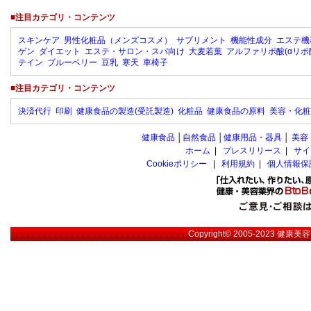
■注目カテゴリ・コンテンツ
スキンケア
男性化粧品（メンズコスメ）
サプリメント
機能性成分
エステ機
ゲン
ダイエット
エステ・サロン・スパ向け
大麦若葉
アルファリポ酸(αリポ
テイン
ブルーベリー
豆乳
寒天
車椅子
■注目カテゴリ・コンテンツ
決済代行
印刷
健康食品の製造(受託製造)
化粧品
健康食品の原料
美容・化粧
健康食品
│
自然食品
│
健康用品・器具
│
美容
ホーム
|
プレスリリース
|
サイ
Cookieポリシー
|
利用規約
|
個人情報保
Copyright© 2005-2023
健康美容