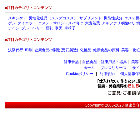
■注目カテゴリ・コンテンツ
スキンケア
男性化粧品（メンズコスメ）
サプリメント
機能性成分
エステ機
ゲン
ダイエット
エステ・サロン・スパ向け
大麦若葉
アルファリポ酸(αリポ
テイン
ブルーベリー
豆乳
寒天
車椅子
■注目カテゴリ・コンテンツ
決済代行
印刷
健康食品の製造(受託製造)
化粧品
健康食品の原料
美容・化粧
健康食品
│
自然食品
│
健康用品・器具
│
美容
ホーム
|
プレスリリース
|
サイ
Cookieポリシー
|
利用規約
|
個人情報保
Copyright© 2005-2023
健康美容