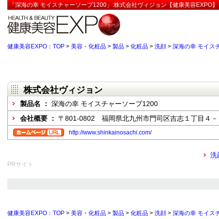
「深海の幸 モイスチャーソープ1200」:株式会社ヴィジョン【健康美容EXPO】
健康美容EXPO：TOP
>
美容・化粧品
>
製品
>
化粧品
>
洗顔
>
深海の幸 モイスチ
株式会社ヴィジョン
製品名 ：
深海の幸 モイスチャーソープ1200
会社概要 ：
〒801-0802 福岡県北九州市門司区吉志１丁目４
http://www.shinkainosachi.com/
洗
PRサイト
健康美容EXPO：TOP
>
美容・化粧品
>
製品
>
化粧品
>
洗顔
>
深海の幸 モイスチ