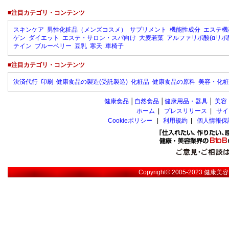
■注目カテゴリ・コンテンツ
スキンケア
男性化粧品（メンズコスメ）
サプリメント
機能性成分
エステ機
ゲン
ダイエット
エステ・サロン・スパ向け
大麦若葉
アルファリポ酸(αリポ
テイン
ブルーベリー
豆乳
寒天
車椅子
■注目カテゴリ・コンテンツ
決済代行
印刷
健康食品の製造(受託製造)
化粧品
健康食品の原料
美容・化粧
健康食品
│
自然食品
│
健康用品・器具
│
美容
ホーム
|
プレスリリース
|
サイ
Cookieポリシー
|
利用規約
|
個人情報保
Copyright© 2005-2023
健康美容