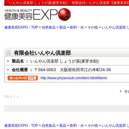
「いんやん倶楽部 しょうが湯(麦芽水飴)」:有限会社いんやん倶楽部【健康美容E
健康美容EXPO：TOP
>
自然食品
>
製品
>
飲料・水
>
その他
>
いんやん倶楽部 
有限会社いんやん倶楽部
製品名 ：
いんやん倶楽部 しょうが湯(麦芽水飴)
会社概要 ：
〒564-0053 大阪府吹田市江の木町24-36
http://www.yinyanclub.com/item.html#items
そ
PRサイト
健康美容EXPO：TOP
>
自然食品
>
製品
>
飲料・水
>
その他
>
いんやん倶楽部 