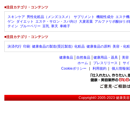
■注目カテゴリ・コンテンツ
スキンケア
男性化粧品（メンズコスメ）
サプリメント
機能性成分
エステ機
ゲン
ダイエット
エステ・サロン・スパ向け
大麦若葉
アルファリポ酸(αリポ
テイン
ブルーベリー
豆乳
寒天
車椅子
■注目カテゴリ・コンテンツ
決済代行
印刷
健康食品の製造(受託製造)
化粧品
健康食品の原料
美容・化粧
健康食品
│
自然食品
│
健康用品・器具
│
美容
ホーム
|
プレスリリース
|
サイ
Cookieポリシー
|
利用規約
|
個人情報保
Copyright© 2005-2023
健康美容