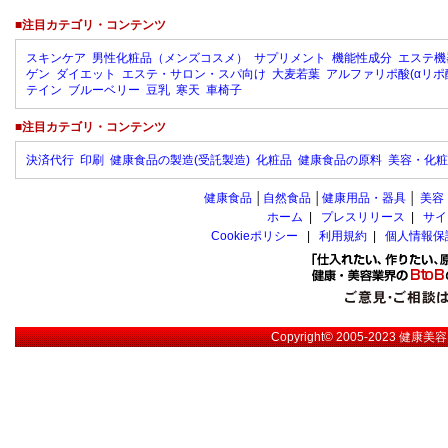
■注目カテゴリ・コンテンツ
スキンケア
男性化粧品（メンズコスメ）
サプリメント
機能性成分
エステ機
ゲン
ダイエット
エステ・サロン・スパ向け
大麦若葉
アルファリポ酸(αリポ
テイン
ブルーベリー
豆乳
寒天
車椅子
■注目カテゴリ・コンテンツ
決済代行
印刷
健康食品の製造(受託製造)
化粧品
健康食品の原料
美容・化粧
健康食品
│
自然食品
│
健康用品・器具
│
美容
ホーム
|
プレスリリース
|
サイ
Cookieポリシー
|
利用規約
|
個人情報保
Copyright© 2005-2023
健康美容