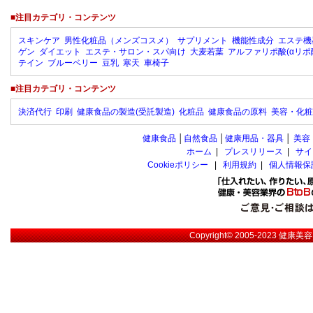
■注目カテゴリ・コンテンツ
スキンケア
男性化粧品（メンズコスメ）
サプリメント
機能性成分
エステ機
ゲン
ダイエット
エステ・サロン・スパ向け
大麦若葉
アルファリポ酸(αリポ
テイン
ブルーベリー
豆乳
寒天
車椅子
■注目カテゴリ・コンテンツ
決済代行
印刷
健康食品の製造(受託製造)
化粧品
健康食品の原料
美容・化粧
健康食品
│
自然食品
│
健康用品・器具
│
美容
ホーム
|
プレスリリース
|
サイ
Cookieポリシー
|
利用規約
|
個人情報保
Copyright© 2005-2023
健康美容