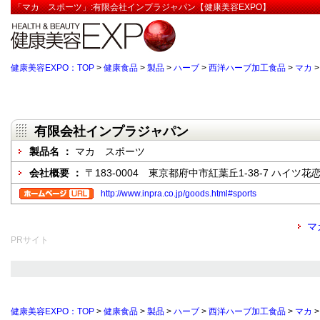
「マカ スポーツ」:有限会社インプラジャパン【健康美容EXPO】
健康美容EXPO：TOP
>
健康食品
>
製品
>
ハーブ
>
西洋ハーブ加工食品
>
マカ
有限会社インプラジャパン
製品名 ：
マカ スポーツ
会社概要 ：
〒183-0004 東京都府中市紅葉丘1-38-7 ハイツ花恋
http://www.inpra.co.jp/goods.html#sports
マ
PRサイト
健康美容EXPO：TOP
>
健康食品
>
製品
>
ハーブ
>
西洋ハーブ加工食品
>
マカ