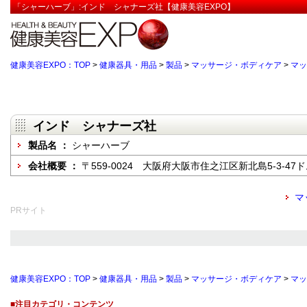
「シャーハーブ」:インド シャナーズ社【健康美容EXPO】
健康美容EXPO：TOP
>
健康器具・用品
>
製品
>
マッサージ・ボディケア
>
マッ
インド シャナーズ社
製品名 ：
シャーハーブ
会社概要 ：
〒559-0024 大阪府大阪市住之江区新北島5-3-47
マ
PRサイト
健康美容EXPO：TOP
>
健康器具・用品
>
製品
>
マッサージ・ボディケア
>
マッ
■注目カテゴリ・コンテンツ