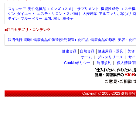
スキンケア
男性化粧品（メンズコスメ）
サプリメント
機能性成分
エステ機
ゲン
ダイエット
エステ・サロン・スパ向け
大麦若葉
アルファリポ酸(αリポ
テイン
ブルーベリー
豆乳
寒天
車椅子
■注目カテゴリ・コンテンツ
決済代行
印刷
健康食品の製造(受託製造)
化粧品
健康食品の原料
美容・化粧
健康食品
│
自然食品
│
健康用品・器具
│
美容
ホーム
|
プレスリリース
|
サイ
Cookieポリシー
|
利用規約
|
個人情報保
Copyright© 2005-2023
健康美容