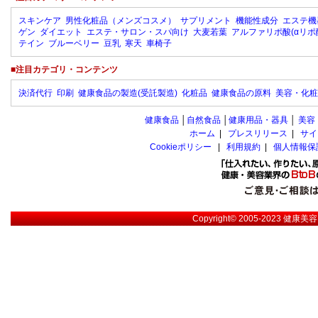
スキンケア
男性化粧品（メンズコスメ）
サプリメント
機能性成分
エステ機
ゲン
ダイエット
エステ・サロン・スパ向け
大麦若葉
アルファリポ酸(αリポ
テイン
ブルーベリー
豆乳
寒天
車椅子
■注目カテゴリ・コンテンツ
決済代行
印刷
健康食品の製造(受託製造)
化粧品
健康食品の原料
美容・化粧
健康食品
│
自然食品
│
健康用品・器具
│
美容
ホーム
|
プレスリリース
|
サイ
Cookieポリシー
|
利用規約
|
個人情報保
Copyright© 2005-2023
健康美容