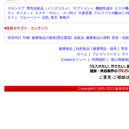
スキンケア
男性化粧品（メンズコスメ）
サプリメント
機能性成分
エステ機
ゲン
ダイエット
エステ・サロン・スパ向け
大麦若葉
アルファリポ酸(αリポ
テイン
ブルーベリー
豆乳
寒天
車椅子
■注目カテゴリ・コンテンツ
決済代行
印刷
健康食品の製造(受託製造)
化粧品
健康食品の原料
美容・化粧
健康食品
│
自然食品
│
健康用品・器具
│
美容
ホーム
|
プレスリリース
|
サイ
Cookieポリシー
|
利用規約
|
個人情報保
Copyright© 2005-2023
健康美容