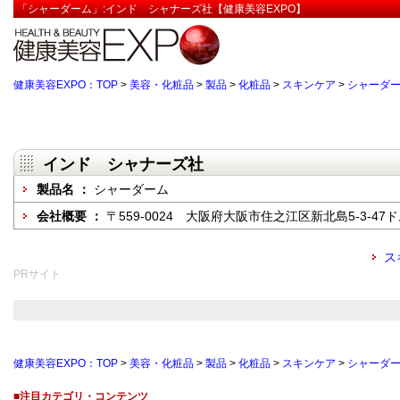
「シャーダーム」:インド シャナーズ社【健康美容EXPO】
健康美容EXPO：TOP
>
美容・化粧品
>
製品
>
化粧品
>
スキンケア
>
シャーダ
インド シャナーズ社
製品名 ：
シャーダーム
会社概要 ：
〒559-0024 大阪府大阪市住之江区新北島5-3-47
ス
PRサイト
健康美容EXPO：TOP
>
美容・化粧品
>
製品
>
化粧品
>
スキンケア
>
シャーダ
■注目カテゴリ・コンテンツ