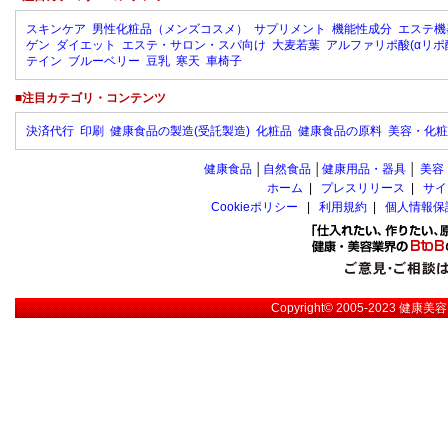
スキンケア
男性化粧品（メンズコスメ）
サプリメント
機能性成分
エステ機
ゲン
ダイエット
エステ・サロン・スパ向け
大麦若葉
アルファリポ酸(αリポ
テイン
ブルーベリー
豆乳
寒天
車椅子
■注目カテゴリ・コンテンツ
決済代行
印刷
健康食品の製造(受託製造)
化粧品
健康食品の原料
美容・化粧
健康食品
│
自然食品
│
健康用品・器具
│
美容
ホーム
|
プレスリリース
|
サイ
Cookieポリシー
|
利用規約
|
個人情報保
Copyright© 2005-2023
健康美容