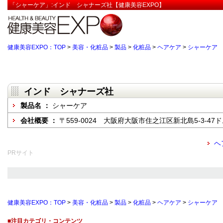
「シャーケア」:インド シャナーズ社【健康美容EXPO】
健康美容EXPO：TOP
>
美容・化粧品
>
製品
>
化粧品
>
ヘアケア
>
シャーケア
インド シャナーズ社
製品名 ：
シャーケア
会社概要 ：
〒559-0024 大阪府大阪市住之江区新北島5-3-47
ヘ
PRサイト
健康美容EXPO：TOP
>
美容・化粧品
>
製品
>
化粧品
>
ヘアケア
>
シャーケア
■注目カテゴリ・コンテンツ