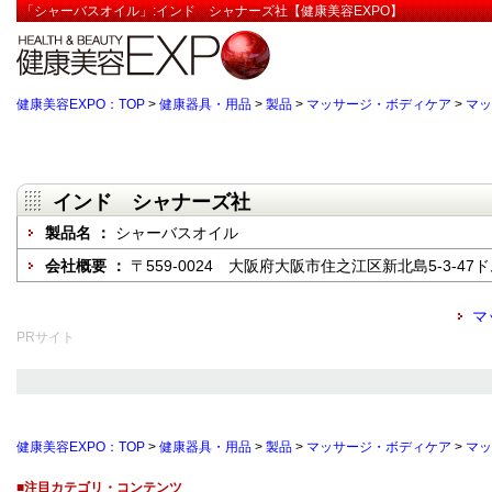
「シャーバスオイル」:インド シャナーズ社【健康美容EXPO】
健康美容EXPO：TOP
>
健康器具・用品
>
製品
>
マッサージ・ボディケア
>
マッ
インド シャナーズ社
製品名 ：
シャーバスオイル
会社概要 ：
〒559-0024 大阪府大阪市住之江区新北島5-3-47
マ
PRサイト
健康美容EXPO：TOP
>
健康器具・用品
>
製品
>
マッサージ・ボディケア
>
マッ
■注目カテゴリ・コンテンツ