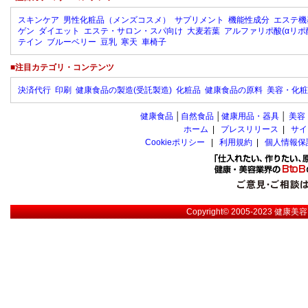
スキンケア
男性化粧品（メンズコスメ）
サプリメント
機能性成分
エステ機
ゲン
ダイエット
エステ・サロン・スパ向け
大麦若葉
アルファリポ酸(αリポ
テイン
ブルーベリー
豆乳
寒天
車椅子
■注目カテゴリ・コンテンツ
決済代行
印刷
健康食品の製造(受託製造)
化粧品
健康食品の原料
美容・化粧
健康食品
│
自然食品
│
健康用品・器具
│
美容
ホーム
|
プレスリリース
|
サイ
Cookieポリシー
|
利用規約
|
個人情報保
Copyright© 2005-2023
健康美容