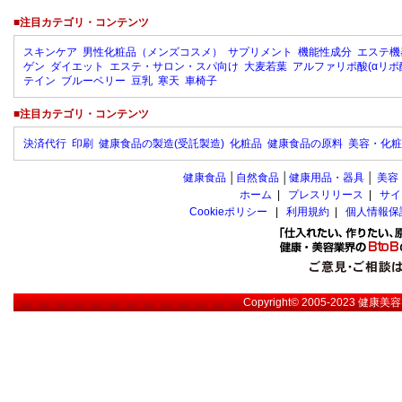
■注目カテゴリ・コンテンツ
スキンケア
男性化粧品（メンズコスメ）
サプリメント
機能性成分
エステ機
ゲン
ダイエット
エステ・サロン・スパ向け
大麦若葉
アルファリポ酸(αリポ
テイン
ブルーベリー
豆乳
寒天
車椅子
■注目カテゴリ・コンテンツ
決済代行
印刷
健康食品の製造(受託製造)
化粧品
健康食品の原料
美容・化粧
健康食品
│
自然食品
│
健康用品・器具
│
美容
ホーム
|
プレスリリース
|
サイ
Cookieポリシー
|
利用規約
|
個人情報保
Copyright© 2005-2023
健康美容