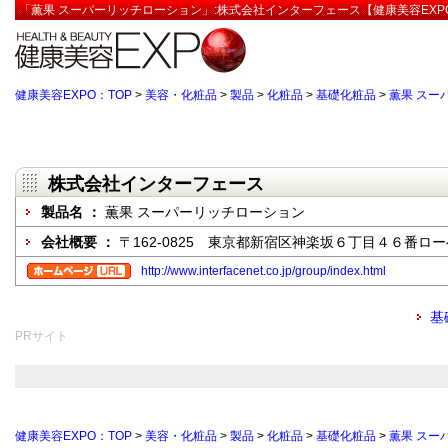
「薫果 スーパーリッチローション」:株式会社インターフェース【健康美容EXP
健康美容EXPO：TOP
>
美容・化粧品
>
製品
>
化粧品
>
基礎化粧品
>
薫果 スー
株式会社インターフェース
製品名 ：
薫果 スーパーリッチローション
会社概要 ：
〒162-0825 東京都新宿区神楽坂６丁目４６番ロ
http://www.interfacenet.co.jp/group/index.html
基
PRサイト
健康美容EXPO：TOP
>
美容・化粧品
>
製品
>
化粧品
>
基礎化粧品
>
薫果 スー