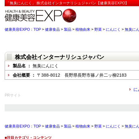
「無臭にんにく」:株式会社インターナリシュジャパン【健康美容EXPO】
健康美容EXPO：TOP
>
健康食品
>
製品
>
植物由来
>
野菜
>
にんにく
>
無臭に
株式会社インターナリシュジャパン
製品名 ：
無臭にんにく
会社概要 ：
〒388-8012 長野県長野市篠ノ井二ッ柳2183
に
PRサイト
健康美容EXPO：TOP
>
健康食品
>
製品
>
植物由来
>
野菜
>
にんにく
>
無臭に
■注目カテゴリ・コンテンツ