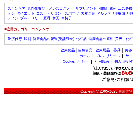
スキンケア
男性化粧品（メンズコスメ）
サプリメント
機能性成分
エステ機
ゲン
ダイエット
エステ・サロン・スパ向け
大麦若葉
アルファリポ酸(αリポ
テイン
ブルーベリー
豆乳
寒天
車椅子
■注目カテゴリ・コンテンツ
決済代行
印刷
健康食品の製造(受託製造)
化粧品
健康食品の原料
美容・化粧
健康食品
│
自然食品
│
健康用品・器具
│
美容
ホーム
|
プレスリリース
|
サイ
Cookieポリシー
|
利用規約
|
個人情報保
Copyright© 2005-2023
健康美容