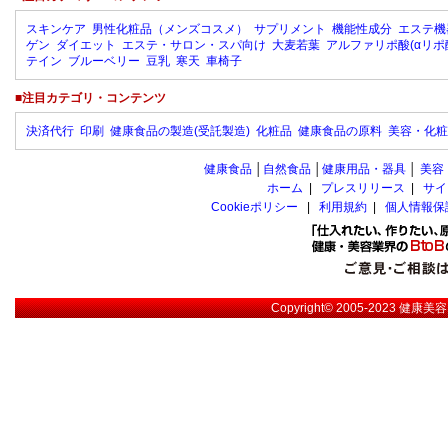
スキンケア
男性化粧品（メンズコスメ）
サプリメント
機能性成分
エステ機
ゲン
ダイエット
エステ・サロン・スパ向け
大麦若葉
アルファリポ酸(αリポ
テイン
ブルーベリー
豆乳
寒天
車椅子
■注目カテゴリ・コンテンツ
決済代行
印刷
健康食品の製造(受託製造)
化粧品
健康食品の原料
美容・化粧
健康食品
│
自然食品
│
健康用品・器具
│
美容
ホーム
|
プレスリリース
|
サイ
Cookieポリシー
|
利用規約
|
個人情報保
Copyright© 2005-2023
健康美容