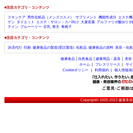
■注目カテゴリ・コンテンツ
スキンケア
男性化粧品（メンズコスメ）
サプリメント
機能性成分
エステ機
ゲン
ダイエット
エステ・サロン・スパ向け
大麦若葉
アルファリポ酸(αリポ
テイン
ブルーベリー
豆乳
寒天
車椅子
■注目カテゴリ・コンテンツ
決済代行
印刷
健康食品の製造(受託製造)
化粧品
健康食品の原料
美容・化粧
健康食品
│
自然食品
│
健康用品・器具
│
美容
ホーム
|
プレスリリース
|
サイ
Cookieポリシー
|
利用規約
|
個人情報保
Copyright© 2005-2023
健康美容