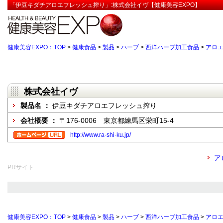
「伊豆キダチアロエフレッシュ搾り」:株式会社イヴ【健康美容EXPO】
健康美容EXPO：TOP
>
健康食品
>
製品
>
ハーブ
>
西洋ハーブ加工食品
>
アロ
株式会社イヴ
製品名 ：
伊豆キダチアロエフレッシュ搾り
会社概要 ：
〒176-0006 東京都練馬区栄町15-4
http://www.ra-shi-ku.jp/
ア
PRサイト
健康美容EXPO：TOP
>
健康食品
>
製品
>
ハーブ
>
西洋ハーブ加工食品
>
アロ