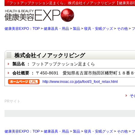
「フットアップクッション足まくら」:株式会社イノアックリビング【健康美容E
健康美容EXPO：TOP
>
健康器具・用品
>
製品
>
寝具・安眠グッズ
>
その他
>
株式会社イノアックリビング
製品名 ：
フットアップクッション足まくら
会社概要 ：
〒450-8691 愛知県名古屋市熱田区幡野町１８
http://www.inoac.co.jp/ja/foot/3_foot_relax.html
そ
PRサイト
健康美容EXPO：TOP
>
健康器具・用品
>
製品
>
寝具・安眠グッズ
>
その他
>