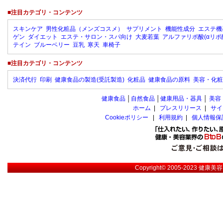
■注目カテゴリ・コンテンツ
スキンケア
男性化粧品（メンズコスメ）
サプリメント
機能性成分
エステ機
ゲン
ダイエット
エステ・サロン・スパ向け
大麦若葉
アルファリポ酸(αリポ
テイン
ブルーベリー
豆乳
寒天
車椅子
■注目カテゴリ・コンテンツ
決済代行
印刷
健康食品の製造(受託製造)
化粧品
健康食品の原料
美容・化粧
健康食品
│
自然食品
│
健康用品・器具
│
美容
ホーム
|
プレスリリース
|
サイ
Cookieポリシー
|
利用規約
|
個人情報保
Copyright© 2005-2023
健康美容