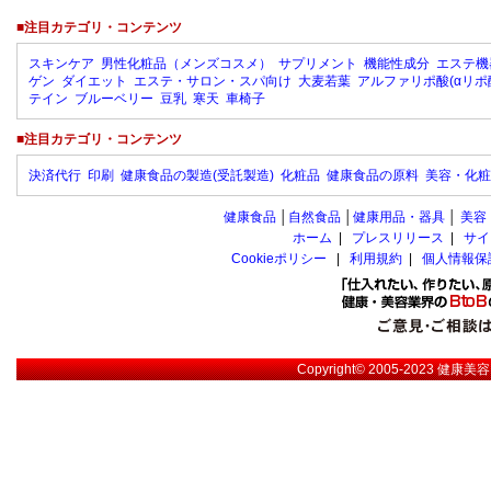
■注目カテゴリ・コンテンツ
スキンケア
男性化粧品（メンズコスメ）
サプリメント
機能性成分
エステ機
ゲン
ダイエット
エステ・サロン・スパ向け
大麦若葉
アルファリポ酸(αリポ
テイン
ブルーベリー
豆乳
寒天
車椅子
■注目カテゴリ・コンテンツ
決済代行
印刷
健康食品の製造(受託製造)
化粧品
健康食品の原料
美容・化粧
健康食品
│
自然食品
│
健康用品・器具
│
美容
ホーム
|
プレスリリース
|
サイ
Cookieポリシー
|
利用規約
|
個人情報保
Copyright© 2005-2023
健康美容