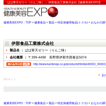
「ぱぱ寒天ゼリー（りんご味） 」:伊那食品工業株式会社【健康美容EXPO】
健康美容EXPO：TOP
>
健康食品
>
製品
>
特定保健用食品(トクホ)
>
おなかの調
伊那食品工業株式会社
製品名 ：
ぱぱ寒天ゼリー（りんご味）
会社概要 ：
〒399-4498 長野県伊那市西春近5074
http://www.kantenpp.co.jp/products/html/prd0003_0000
お
PRサイト
健康美容EXPO：TOP
>
健康食品
>
製品
>
特定保健用食品(トクホ)
>
おなかの調