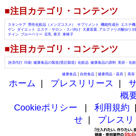
■注目カテゴリ・コンテンツ
スキンケア
男性化粧品（メンズコスメ）
サプリメント
機能性成分
エステ機
ゲン
ダイエット
エステ・サロン・スパ向け
大麦若葉
アルファリポ酸(αリポ
テイン
ブルーベリー
豆乳
寒天
車椅子
■注目カテゴリ・コンテンツ
決済代行
印刷
健康食品の製造(受託製造)
化粧品
健康食品の原料
美容・化粧
健康食品
│
自然食品
│
健康用品・器具
│
美容
ホーム
|
プレスリリース
|
概
Cookieポリシー
|
利用規約
せ
|
プレスリ