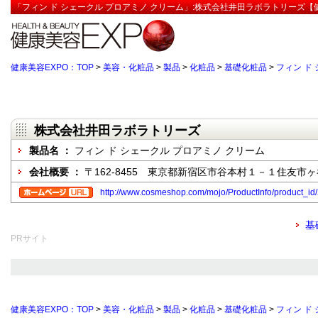
「フィン ド シェークル プロアミノ クリーム」:株式会社井田ラボラトリーズ【
健康美容EXPO：TOP
>
美容・化粧品
>
製品
>
化粧品
>
基礎化粧品
>
フィン ド
株式会社井田ラボラトリーズ
製品名 ：
フィン ド シェークル プロアミノ クリーム
会社概要 ：
〒162-8455 東京都新宿区市谷本村１－１住友市
http://www.cosmeshop.com/mojo/ProductInfo/produc
基
PRサイト
健康美容EXPO：TOP
>
美容・化粧品
>
製品
>
化粧品
>
基礎化粧品
>
フィン ド