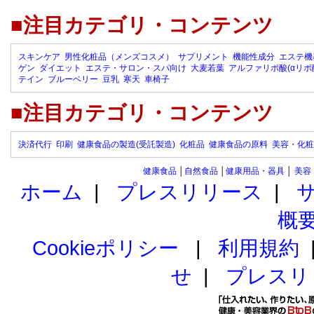
■注目カテゴリ・コンテンツ
スキンケア
男性化粧品（メンズコスメ）
サプリメント
機能性成分
エステ機
ゲン
ダイエット
エステ・サロン・スパ向け
大麦若葉
アルファリポ酸(αリポ
テイン
ブルーベリー
豆乳
寒天
車椅子
■注目カテゴリ・コンテンツ
決済代行
印刷
健康食品の製造(受託製造)
化粧品
健康食品の原料
美容・化粧
健康食品
│
自然食品
│
健康用品・器具
│
美容
ホーム
|
プレスリリース
|
概
Cookieポリシー
|
利用規約
せ
|
プレスリ