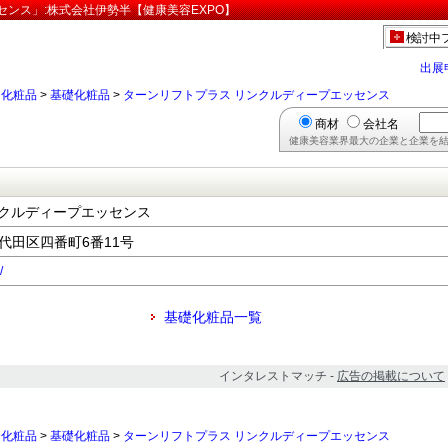
センス」:株式会社伊勢半【健康美容EXPO】
検討中
出展
>
化粧品
>
基礎化粧品
>
ターンリフトプラス リンクルディープエッセンス
商材
会社名
健康美容業界最大の企業と企業を結
ンクルディープエッセンス
千代田区四番町6番11号
/
基礎化粧品一覧
インタレストマッチ -
広告の掲載について
>
化粧品
>
基礎化粧品
>
ターンリフトプラス リンクルディープエッセンス