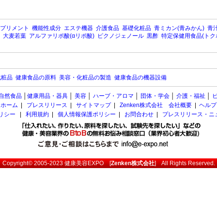
プリメント
機能性成分
エステ機器
介護食品
基礎化粧品
青ミカン(青みかん)
青汁
大麦若葉
アルファリポ酸(αリポ酸)
ピクノジェノール
黒酢
特定保健用食品(トク
化粧品
健康食品の原料
美容・化粧品の製造
健康食品の機器設備
自然食品
│
健康用品・器具
│
美容
│
ハーブ・アロマ
│
団体・学会
│
介護・福祉
│
ホーム
|
プレスリリース
|
サイトマップ
|
Zenken株式会社 会社概要
|
ヘルプ
ポリシー
|
利用規約
|
個人情報保護ポリシー
|
お問合わせ
|
プレスリリース・ニ
Copyright© 2005-2023
健康美容EXPO
[
Zenken株式会社
] All Rights Reserved.