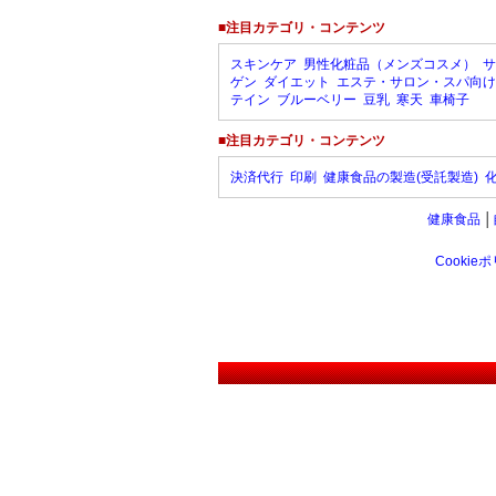
■注目カテゴリ・コンテンツ
スキンケア
男性化粧品（メンズコスメ）
サ
ゲン
ダイエット
エステ・サロン・スパ向け
テイン
ブルーベリー
豆乳
寒天
車椅子
■注目カテゴリ・コンテンツ
決済代行
印刷
健康食品の製造(受託製造)
健康食品
│
Cookie