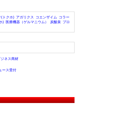
(トクホ)
アガリクス
コエンザイム
コラー
ホ)
医療機器（ゲルマニウム）
炭酸泉
プロ
ビジネス商材
ュース受付