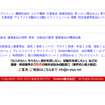
プリメント
機能性成分
エステ機器
介護食品
基礎化粧品
青ミカン(青みかん)
青汁
大麦若葉
アルファリポ酸(αリポ酸)
ピクノジェノール
黒酢
特定保健用食品(トク
化粧品
健康食品の原料
美容・化粧品の製造
健康食品の機器設備
自然食品
│
健康用品・器具
│
美容
│
ハーブ・アロマ
│
団体・学会
│
介護・福祉
│
ホーム
|
プレスリリース
|
サイトマップ
|
Zenken株式会社 会社概要
|
ヘルプ
ポリシー
|
利用規約
|
個人情報保護ポリシー
|
お問合わせ
|
プレスリリース・ニ
Copyright© 2005-2023
健康美容EXPO
[
Zenken株式会社
] All Rights Reserved.