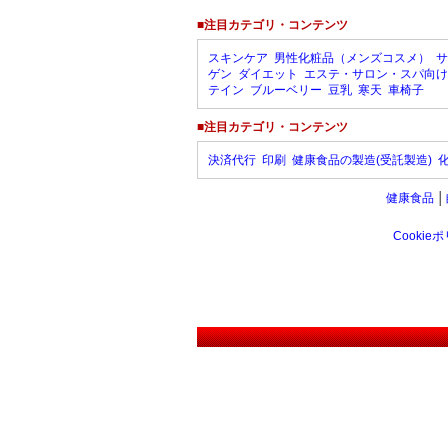
■注目カテゴリ・コンテンツ
スキンケア
男性化粧品（メンズコスメ）
サ
ゲン
ダイエット
エステ・サロン・スパ向け
テイン
ブルーベリー
豆乳
寒天
車椅子
■注目カテゴリ・コンテンツ
決済代行
印刷
健康食品の製造(受託製造)
健康食品
│
Cookie