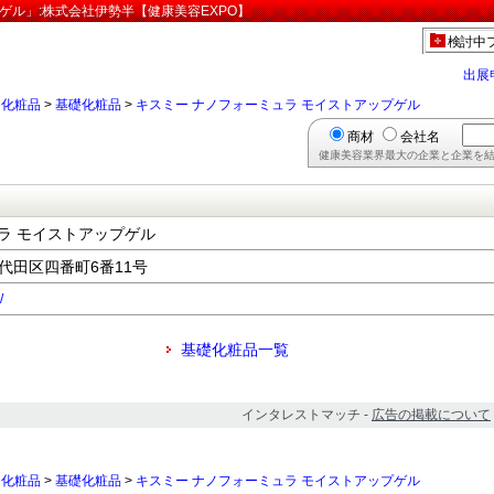
ゲル」:株式会社伊勢半【健康美容EXPO】
検討中
出展
>
化粧品
>
基礎化粧品
>
キスミー ナノフォーミュラ モイストアップゲル
商材
会社名
健康美容業界最大の企業と企業を結
ラ モイストアップゲル
千代田区四番町6番11号
/
基礎化粧品一覧
インタレストマッチ -
広告の掲載について
>
化粧品
>
基礎化粧品
>
キスミー ナノフォーミュラ モイストアップゲル