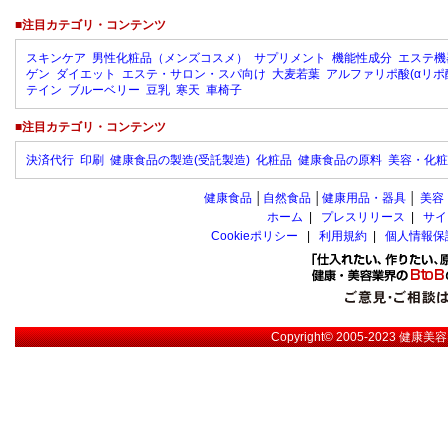
■注目カテゴリ・コンテンツ
スキンケア
男性化粧品（メンズコスメ）
サプリメント
機能性成分
エステ機
ゲン
ダイエット
エステ・サロン・スパ向け
大麦若葉
アルファリポ酸(αリポ
テイン
ブルーベリー
豆乳
寒天
車椅子
■注目カテゴリ・コンテンツ
決済代行
印刷
健康食品の製造(受託製造)
化粧品
健康食品の原料
美容・化粧
健康食品
│
自然食品
│
健康用品・器具
│
美容
ホーム
|
プレスリリース
|
サイ
Cookieポリシー
|
利用規約
|
個人情報保
Copyright© 2005-2023
健康美容