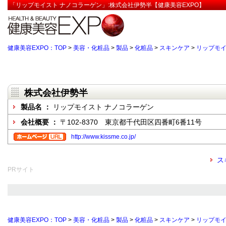
「リップモイスト ナノコラーゲン」:株式会社伊勢半【健康美容EXPO】
健康美容EXPO：TOP
>
美容・化粧品
>
製品
>
化粧品
>
スキンケア
>
リップモイ
株式会社伊勢半
製品名 ：
リップモイスト ナノコラーゲン
会社概要 ：
〒102-8370 東京都千代田区四番町6番11号
http://www.kissme.co.jp/
ス
PRサイト
健康美容EXPO：TOP
>
美容・化粧品
>
製品
>
化粧品
>
スキンケア
>
リップモイ