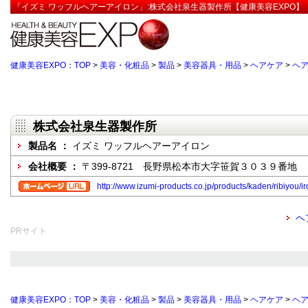
「イズミ ワッフルヘアーアイロン」:株式会社泉生器製作所【健康美容EXPO】
健康美容EXPO：TOP
>
美容・化粧品
>
製品
>
美容器具・用品
>
ヘアケア
>
ヘ
株式会社泉生器製作所
製品名 ：
イズミ ワッフルヘアーアイロン
会社概要 ：
〒399-8721 長野県松本市大字笹賀３０３９番地
http://www.izumi-products.co.jp/products/kaden/ribiyou/ir
ヘ
PRサイト
健康美容EXPO：TOP
>
美容・化粧品
>
製品
>
美容器具・用品
>
ヘアケア
>
ヘ