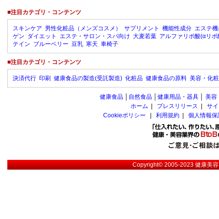
■注目カテゴリ・コンテンツ
スキンケア
男性化粧品（メンズコスメ）
サプリメント
機能性成分
エステ機
ゲン
ダイエット
エステ・サロン・スパ向け
大麦若葉
アルファリポ酸(αリポ
テイン
ブルーベリー
豆乳
寒天
車椅子
■注目カテゴリ・コンテンツ
決済代行
印刷
健康食品の製造(受託製造)
化粧品
健康食品の原料
美容・化粧
健康食品
│
自然食品
│
健康用品・器具
│
美容
ホーム
|
プレスリリース
|
サイ
Cookieポリシー
|
利用規約
|
個人情報保
Copyright© 2005-2023
健康美容