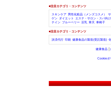
■注目カテゴリ・コンテンツ
スキンケア
男性化粧品（メンズコスメ）
サ
ゲン
ダイエット
エステ・サロン・スパ向け
テイン
ブルーベリー
豆乳
寒天
車椅子
■注目カテゴリ・コンテンツ
決済代行
印刷
健康食品の製造(受託製造)
健康食品
│
Cookie