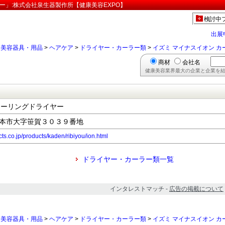
ー」:株式会社泉生器製作所【健康美容EXPO】
検討中
出展
>
美容器具・用品
>
ヘアケア
>
ドライヤー・カーラー類
>
イズミ マイナスイオン 
商材
会社名
健康美容業界最大の企業と企業を結
カーリングドライヤー
県松本市大字笹賀３０３９番地
ts.co.jp/products/kaden/ribiyou/ion.html
ドライヤー・カーラー類一覧
インタレストマッチ -
広告の掲載について
>
美容器具・用品
>
ヘアケア
>
ドライヤー・カーラー類
>
イズミ マイナスイオン 