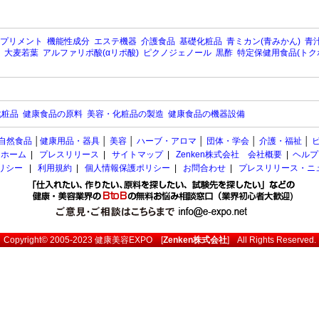
プリメント
機能性成分
エステ機器
介護食品
基礎化粧品
青ミカン(青みかん)
青汁
大麦若葉
アルファリポ酸(αリポ酸)
ピクノジェノール
黒酢
特定保健用食品(トク
化粧品
健康食品の原料
美容・化粧品の製造
健康食品の機器設備
自然食品
│
健康用品・器具
│
美容
│
ハーブ・アロマ
│
団体・学会
│
介護・福祉
│
ホーム
|
プレスリリース
|
サイトマップ
|
Zenken株式会社 会社概要
|
ヘルプ
ポリシー
|
利用規約
|
個人情報保護ポリシー
|
お問合わせ
|
プレスリリース・ニ
Copyright© 2005-2023
健康美容EXPO
[
Zenken株式会社
] All Rights Reserved.