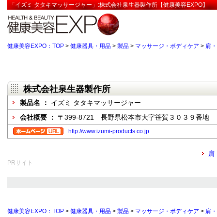
「イズミ タタキマッサージャー」:株式会社泉生器製作所【健康美容EXPO】
健康美容EXPO：TOP
>
健康器具・用品
>
製品
>
マッサージ・ボディケア
>
肩・
株式会社泉生器製作所
製品名 ：
イズミ タタキマッサージャー
会社概要 ：
〒399-8721 長野県松本市大字笹賀３０３９番地
http://www.izumi-products.co.jp
肩
PRサイト
健康美容EXPO：TOP
>
健康器具・用品
>
製品
>
マッサージ・ボディケア
>
肩・