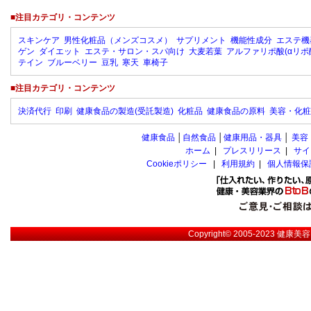
■注目カテゴリ・コンテンツ
スキンケア
男性化粧品（メンズコスメ）
サプリメント
機能性成分
エステ機
ゲン
ダイエット
エステ・サロン・スパ向け
大麦若葉
アルファリポ酸(αリポ
テイン
ブルーベリー
豆乳
寒天
車椅子
■注目カテゴリ・コンテンツ
決済代行
印刷
健康食品の製造(受託製造)
化粧品
健康食品の原料
美容・化粧
健康食品
│
自然食品
│
健康用品・器具
│
美容
ホーム
|
プレスリリース
|
サイ
Cookieポリシー
|
利用規約
|
個人情報保
Copyright© 2005-2023
健康美容