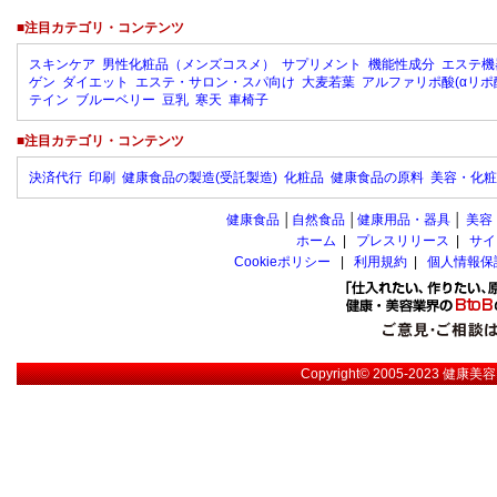
■注目カテゴリ・コンテンツ
スキンケア
男性化粧品（メンズコスメ）
サプリメント
機能性成分
エステ機
ゲン
ダイエット
エステ・サロン・スパ向け
大麦若葉
アルファリポ酸(αリポ
テイン
ブルーベリー
豆乳
寒天
車椅子
■注目カテゴリ・コンテンツ
決済代行
印刷
健康食品の製造(受託製造)
化粧品
健康食品の原料
美容・化粧
健康食品
│
自然食品
│
健康用品・器具
│
美容
ホーム
|
プレスリリース
|
サイ
Cookieポリシー
|
利用規約
|
個人情報保
Copyright© 2005-2023
健康美容