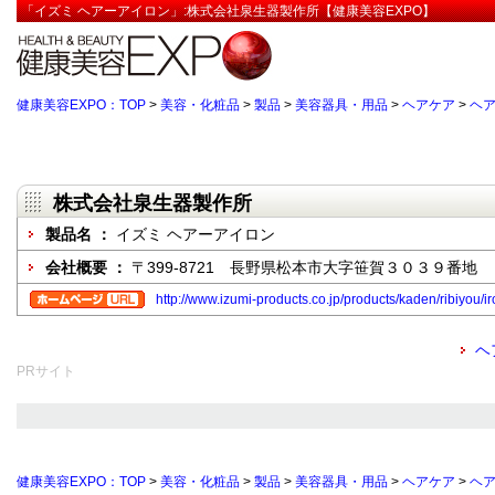
「イズミ ヘアーアイロン」:株式会社泉生器製作所【健康美容EXPO】
健康美容EXPO：TOP
>
美容・化粧品
>
製品
>
美容器具・用品
>
ヘアケア
>
ヘ
株式会社泉生器製作所
製品名 ：
イズミ ヘアーアイロン
会社概要 ：
〒399-8721 長野県松本市大字笹賀３０３９番地
http://www.izumi-products.co.jp/products/kaden/ribiyou/ir
ヘ
PRサイト
健康美容EXPO：TOP
>
美容・化粧品
>
製品
>
美容器具・用品
>
ヘアケア
>
ヘ