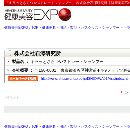
「キラッとさらつやストレートシャンプー」:株式会社石澤研究所【健康美容EX
健康美容EXPO：TOP
>
健康器具・用品
>
製品
>
バスグッズ
>
シャンプー
>
キ
株式会社石澤研究所
製品名 ：
キラッとさらつやストレートシャンプー
会社概要 ：
〒150-0001 東京都渋谷区神宮前4-4-9フラッツ表
http://www.ishizawa-lab.co.jp/ISHIZAWA01/kira/index.htm
シ
PRサイト
健康美容EXPO：TOP
>
健康器具・用品
>
製品
>
バスグッズ
>
シャンプー
>
キ