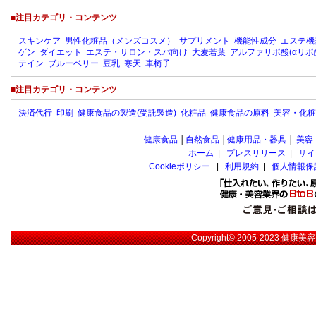
■注目カテゴリ・コンテンツ
スキンケア
男性化粧品（メンズコスメ）
サプリメント
機能性成分
エステ機
ゲン
ダイエット
エステ・サロン・スパ向け
大麦若葉
アルファリポ酸(αリポ
テイン
ブルーベリー
豆乳
寒天
車椅子
■注目カテゴリ・コンテンツ
決済代行
印刷
健康食品の製造(受託製造)
化粧品
健康食品の原料
美容・化粧
健康食品
│
自然食品
│
健康用品・器具
│
美容
ホーム
|
プレスリリース
|
サイ
Cookieポリシー
|
利用規約
|
個人情報保
Copyright© 2005-2023
健康美容