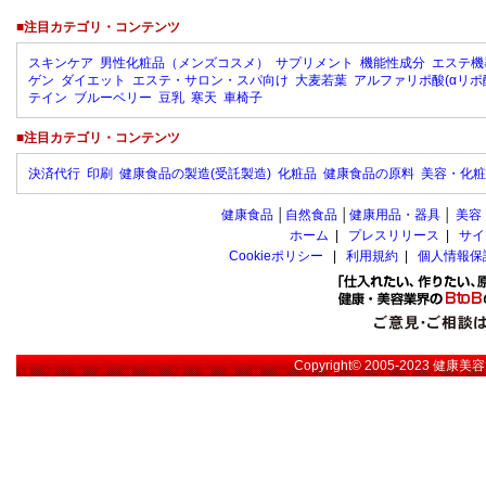
■注目カテゴリ・コンテンツ
スキンケア
男性化粧品（メンズコスメ）
サプリメント
機能性成分
エステ機
ゲン
ダイエット
エステ・サロン・スパ向け
大麦若葉
アルファリポ酸(αリポ
テイン
ブルーベリー
豆乳
寒天
車椅子
■注目カテゴリ・コンテンツ
決済代行
印刷
健康食品の製造(受託製造)
化粧品
健康食品の原料
美容・化粧
健康食品
│
自然食品
│
健康用品・器具
│
美容
ホーム
|
プレスリリース
|
サイ
Cookieポリシー
|
利用規約
|
個人情報保
Copyright© 2005-2023
健康美容