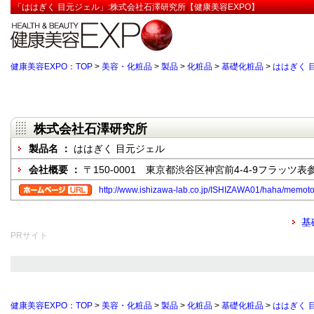
「ははぎく 目元ジェル」:株式会社石澤研究所【健康美容EXPO】
健康美容EXPO：TOP
>
美容・化粧品
>
製品
>
化粧品
>
基礎化粧品
>
ははぎく 
株式会社石澤研究所
製品名 ：
ははぎく 目元ジェル
会社概要 ：
〒150-0001 東京都渋谷区神宮前4-4-9フラッツ表
http://www.ishizawa-lab.co.jp/ISHIZAWA01/haha/memoto
基
PRサイト
健康美容EXPO：TOP
>
美容・化粧品
>
製品
>
化粧品
>
基礎化粧品
>
ははぎく 