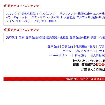
■注目カテゴリ・コンテンツ
スキンケア
男性化粧品（メンズコスメ）
サプリメント
機能性成分
エステ機
ゲン
ダイエット
エステ・サロン・スパ向け
大麦若葉
アルファリポ酸(αリポ
テイン
ブルーベリー
豆乳
寒天
車椅子
■注目カテゴリ・コンテンツ
決済代行
印刷
健康食品の製造(受託製造)
化粧品
健康食品の原料
美容・化粧
健康食品
│
自然食品
│
健康用品・器具
│
美容
ホーム
|
プレスリリース
|
サイ
Cookieポリシー
|
利用規約
|
個人情報保
Copyright© 2005-2023
健康美容