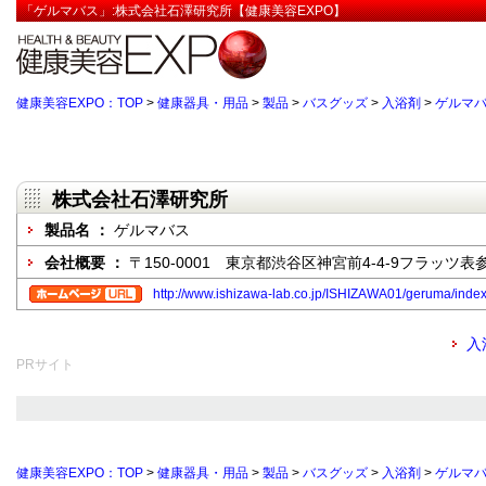
「ゲルマバス」:株式会社石澤研究所【健康美容EXPO】
健康美容EXPO：TOP
>
健康器具・用品
>
製品
>
バスグッズ
>
入浴剤
>
ゲルマ
株式会社石澤研究所
製品名 ：
ゲルマバス
会社概要 ：
〒150-0001 東京都渋谷区神宮前4-4-9フラッツ表
http://www.ishizawa-lab.co.jp/ISHIZAWA01/geruma/
入
PRサイト
健康美容EXPO：TOP
>
健康器具・用品
>
製品
>
バスグッズ
>
入浴剤
>
ゲルマ