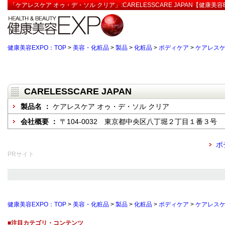
「ケアレスケア オゥ・デ・ソル クリア」:CARELESSCARE JAPAN【健康美容
健康美容EXPO：TOP
>
美容・化粧品
>
製品
>
化粧品
>
ボディケア
>
ケアレスケ
CARELESSCARE JAPAN
製品名 ：
ケアレスケア オゥ・デ・ソル クリア
会社概要 ：
〒104-0032 東京都中央区八丁堀２丁目１番３号
ボ
PRサイト
健康美容EXPO：TOP
>
美容・化粧品
>
製品
>
化粧品
>
ボディケア
>
ケアレスケ
■注目カテゴリ・コンテンツ