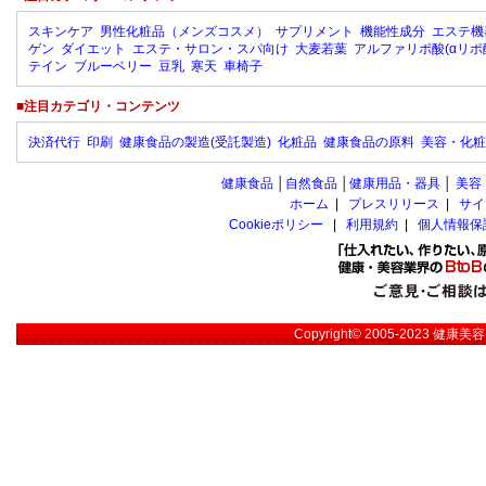
スキンケア
男性化粧品（メンズコスメ）
サプリメント
機能性成分
エステ機
ゲン
ダイエット
エステ・サロン・スパ向け
大麦若葉
アルファリポ酸(αリポ
テイン
ブルーベリー
豆乳
寒天
車椅子
■注目カテゴリ・コンテンツ
決済代行
印刷
健康食品の製造(受託製造)
化粧品
健康食品の原料
美容・化粧
健康食品
│
自然食品
│
健康用品・器具
│
美容
ホーム
|
プレスリリース
|
サイ
Cookieポリシー
|
利用規約
|
個人情報保
Copyright© 2005-2023
健康美容