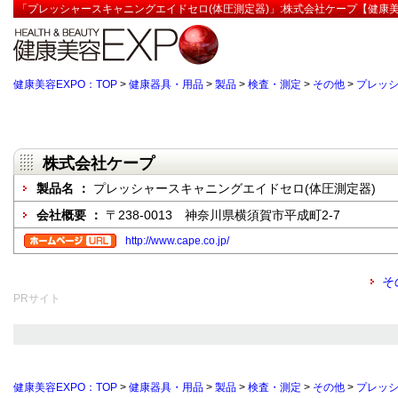
「プレッシャースキャニングエイドセロ(体圧測定器)」:株式会社ケープ【健康美
健康美容EXPO：TOP
>
健康器具・用品
>
製品
>
検査・測定
>
その他
>
プレッシ
株式会社ケープ
製品名 ：
プレッシャースキャニングエイドセロ(体圧測定器)
会社概要 ：
〒238-0013 神奈川県横須賀市平成町2-7
http://www.cape.co.jp/
そ
PRサイト
健康美容EXPO：TOP
>
健康器具・用品
>
製品
>
検査・測定
>
その他
>
プレッシ