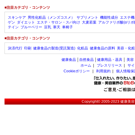
■注目カテゴリ・コンテンツ
スキンケア
男性化粧品（メンズコスメ）
サプリメント
機能性成分
エステ機
ゲン
ダイエット
エステ・サロン・スパ向け
大麦若葉
アルファリポ酸(αリポ
テイン
ブルーベリー
豆乳
寒天
車椅子
■注目カテゴリ・コンテンツ
決済代行
印刷
健康食品の製造(受託製造)
化粧品
健康食品の原料
美容・化粧
健康食品
│
自然食品
│
健康用品・器具
│
美容
ホーム
|
プレスリリース
|
サイ
Cookieポリシー
|
利用規約
|
個人情報保
Copyright© 2005-2023
健康美容