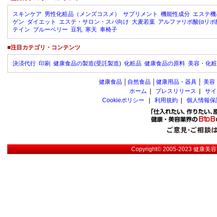
スキンケア
男性化粧品（メンズコスメ）
サプリメント
機能性成分
エステ機
ゲン
ダイエット
エステ・サロン・スパ向け
大麦若葉
アルファリポ酸(αリポ
テイン
ブルーベリー
豆乳
寒天
車椅子
■注目カテゴリ・コンテンツ
決済代行
印刷
健康食品の製造(受託製造)
化粧品
健康食品の原料
美容・化粧
健康食品
│
自然食品
│
健康用品・器具
│
美容
ホーム
|
プレスリリース
|
サイ
Cookieポリシー
|
利用規約
|
個人情報保
Copyright© 2005-2023
健康美容