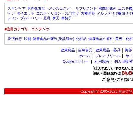
スキンケア
男性化粧品（メンズコスメ）
サプリメント
機能性成分
エステ機
ゲン
ダイエット
エステ・サロン・スパ向け
大麦若葉
アルファリポ酸(αリポ
テイン
ブルーベリー
豆乳
寒天
車椅子
■注目カテゴリ・コンテンツ
決済代行
印刷
健康食品の製造(受託製造)
化粧品
健康食品の原料
美容・化粧
健康食品
│
自然食品
│
健康用品・器具
│
美容
ホーム
|
プレスリリース
|
サイ
Cookieポリシー
|
利用規約
|
個人情報保
Copyright© 2005-2023
健康美容