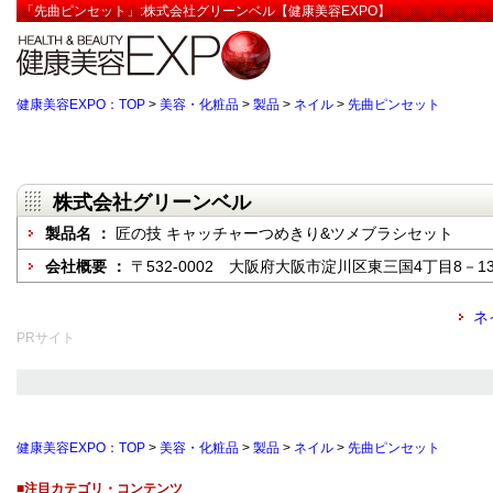
「先曲ピンセット」:株式会社グリーンベル【健康美容EXPO】
健康美容EXPO：TOP
>
美容・化粧品
>
製品
>
ネイル
>
先曲ピンセット
株式会社グリーンベル
製品名 ：
匠の技 キャッチャーつめきり&ツメブラシセット
会社概要 ：
〒532-0002 大阪府大阪市淀川区東三国4丁目8－1
ネ
PRサイト
健康美容EXPO：TOP
>
美容・化粧品
>
製品
>
ネイル
>
先曲ピンセット
■注目カテゴリ・コンテンツ