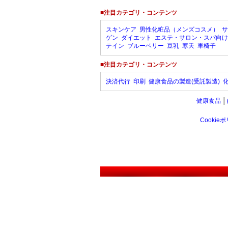
■注目カテゴリ・コンテンツ
スキンケア
男性化粧品（メンズコスメ）
サ
ゲン
ダイエット
エステ・サロン・スパ向け
テイン
ブルーベリー
豆乳
寒天
車椅子
■注目カテゴリ・コンテンツ
決済代行
印刷
健康食品の製造(受託製造)
健康食品
│
Cookie