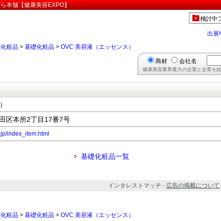
ばら本舗【健康美容EXPO】
検討中
出展
>
化粧品
>
基礎化粧品
>
OVC 美容液（エッセンス）
商材
会社名
健康美容業界最大の企業と企業を結
ス）
墨田区本所2丁目17番7号
.jp/index_item.html
基礎化粧品一覧
インタレストマッチ -
広告の掲載について
>
化粧品
>
基礎化粧品
>
OVC 美容液（エッセンス）