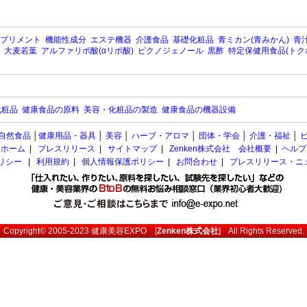
プリメント
機能性成分
エステ機器
介護食品
基礎化粧品
青ミカン(青みかん)
青汁
大麦若葉
アルファリポ酸(αリポ酸)
ピクノジェノール
黒酢
特定保健用食品(トク
化粧品
健康食品の原料
美容・化粧品の製造
健康食品の機器設備
自然食品
│
健康用品・器具
│
美容
│
ハーブ・アロマ
│
団体・学会
│
介護・福祉
│
ホーム
|
プレスリリース
|
サイトマップ
|
Zenken株式会社 会社概要
|
ヘルプ
ポリシー
|
利用規約
|
個人情報保護ポリシー
|
お問合わせ
|
プレスリリース・ニ
Copyright© 2005-2023
健康美容EXPO
[
Zenken株式会社
] All Rights Reserved.