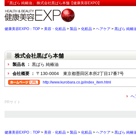
「黒ばら 純椿油」:株式会社黒ばら本舗【健康美容EXPO】
健康美容EXPO：TOP
>
美容・化粧品
>
製品
>
化粧品
>
ヘアケア
>
黒ばら 純椿
株式会社黒ばら本舗
製品名 ：
黒ばら 純椿油
会社概要 ：
〒130-0004 東京都墨田区本所2丁目17番7号
http://www.kurobara.co.jp/index_item.html
ヘ
PRサイト
健康美容EXPO：TOP
>
美容・化粧品
>
製品
>
化粧品
>
ヘアケア
>
黒ばら 純椿