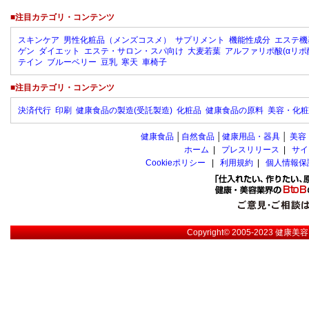
■注目カテゴリ・コンテンツ
スキンケア
男性化粧品（メンズコスメ）
サプリメント
機能性成分
エステ機
ゲン
ダイエット
エステ・サロン・スパ向け
大麦若葉
アルファリポ酸(αリポ
テイン
ブルーベリー
豆乳
寒天
車椅子
■注目カテゴリ・コンテンツ
決済代行
印刷
健康食品の製造(受託製造)
化粧品
健康食品の原料
美容・化粧
健康食品
│
自然食品
│
健康用品・器具
│
美容
ホーム
|
プレスリリース
|
サイ
Cookieポリシー
|
利用規約
|
個人情報保
Copyright© 2005-2023
健康美容