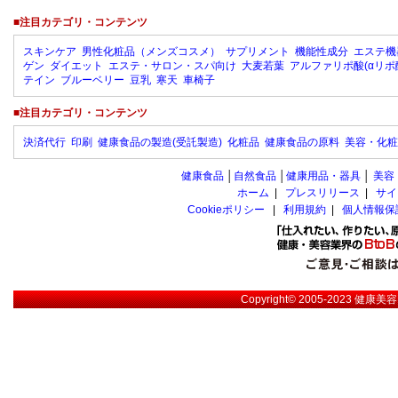
■注目カテゴリ・コンテンツ
スキンケア
男性化粧品（メンズコスメ）
サプリメント
機能性成分
エステ機
ゲン
ダイエット
エステ・サロン・スパ向け
大麦若葉
アルファリポ酸(αリポ
テイン
ブルーベリー
豆乳
寒天
車椅子
■注目カテゴリ・コンテンツ
決済代行
印刷
健康食品の製造(受託製造)
化粧品
健康食品の原料
美容・化粧
健康食品
│
自然食品
│
健康用品・器具
│
美容
ホーム
|
プレスリリース
|
サイ
Cookieポリシー
|
利用規約
|
個人情報保
Copyright© 2005-2023
健康美容