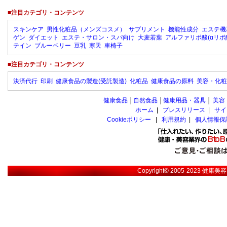
■注目カテゴリ・コンテンツ
スキンケア
男性化粧品（メンズコスメ）
サプリメント
機能性成分
エステ機
ゲン
ダイエット
エステ・サロン・スパ向け
大麦若葉
アルファリポ酸(αリポ
テイン
ブルーベリー
豆乳
寒天
車椅子
■注目カテゴリ・コンテンツ
決済代行
印刷
健康食品の製造(受託製造)
化粧品
健康食品の原料
美容・化粧
健康食品
│
自然食品
│
健康用品・器具
│
美容
ホーム
|
プレスリリース
|
サイ
Cookieポリシー
|
利用規約
|
個人情報保
Copyright© 2005-2023
健康美容