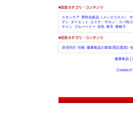
■注目カテゴリ・コンテンツ
スキンケア
男性化粧品（メンズコスメ）
サ
ゲン
ダイエット
エステ・サロン・スパ向け
テイン
ブルーベリー
豆乳
寒天
車椅子
■注目カテゴリ・コンテンツ
決済代行
印刷
健康食品の製造(受託製造)
健康食品
│
Cookie