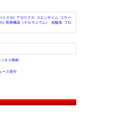
(トクホ)
アガリクス
コエンザイム
コラー
ホ)
医療機器（ゲルマニウム）
炭酸泉
プロ
ビジネス商材
ュース受付