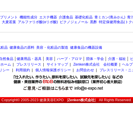
プリメント
機能性成分
エステ機器
介護食品
基礎化粧品
青ミカン(青みかん)
青汁
大麦若葉
アルファリポ酸(αリポ酸)
ピクノジェノール
黒酢
特定保健用食品(トク
化粧品
健康食品の原料
美容・化粧品の製造
健康食品の機器設備
自然食品
│
健康用品・器具
│
美容
│
ハーブ・アロマ
│
団体・学会
│
介護・福祉
│
ホーム
|
プレスリリース
|
サイトマップ
|
Zenken株式会社 会社概要
|
ヘルプ
ポリシー
|
利用規約
|
個人情報保護ポリシー
|
お問合わせ
|
プレスリリース・ニ
Copyright© 2005-2023
健康美容EXPO
[
Zenken株式会社
] All Rights Reserved.