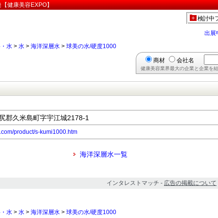
発【健康美容EXPO】
検討中
出展
料・水
>
水
>
海洋深層水
>
球美の水/硬度1000
商材
会社名
健康美容業界最大の企業と企業を結
島尻郡久米島町字宇江城2178-1
.com/product/s-kumi1000.htm
海洋深層水一覧
インタレストマッチ -
広告の掲載について
料・水
>
水
>
海洋深層水
>
球美の水/硬度1000