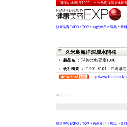
「球美の水/硬度1000」:久米島海洋深層水開
健康美容EXPO：TOP
>
自然食品
>
製品
>
飲
久米島海洋深層水開発
製品名 ：
球美の水/硬度1000
会社概要 ：
〒901-3101 沖縄県
http://www.kuminomizu
PRサイト
健康美容EXPO：TOP
>
自然食品
>
製品
>
飲