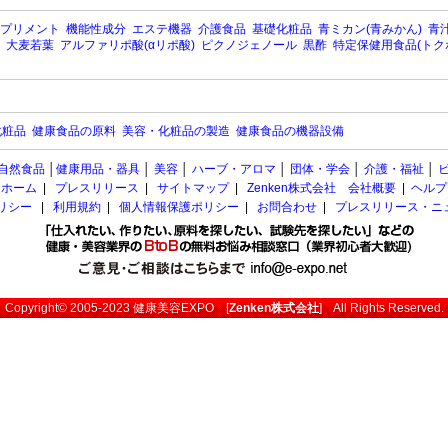
プリメント
機能性成分
エステ機器
介護食品
基礎化粧品
青ミカン(青みかん)
青汁
大麦若葉
アルファリポ酸(αリポ酸)
ピクノジェノール
黒酢
特定保健用食品(トク
化粧品
健康食品の原料
美容・化粧品の製造
健康食品の機器設備
自然食品
│
健康用品・器具
│
美容
│
ハーブ・アロマ
│
団体・学会
│
介護・福祉
│
ホーム
|
プレスリリース
|
サイトマップ
|
Zenken株式会社 会社概要
|
ヘルプ
ポリシー
|
利用規約
|
個人情報保護ポリシー
|
お問合わせ
|
プレスリリース・ニ
Copyright© 2005-2023
健康美容EXPO
[
Zenken株式会社
] All Rights Reserved.