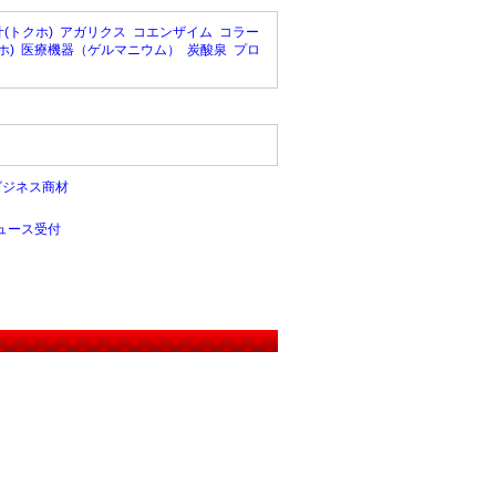
(トクホ)
アガリクス
コエンザイム
コラー
ホ)
医療機器（ゲルマニウム）
炭酸泉
プロ
ビジネス商材
ュース受付