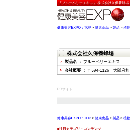
「ブルーベリーエキス」:株式会社久保養蜂場【
健康美容EXPO：TOP
>
健康食品
>
製品
>
植
株式会社久保養蜂場
製品名 ：
ブルーベリーエキス
会社概要 ：
〒594-1126 大阪府
PRサイト
健康美容EXPO：TOP
>
健康食品
>
製品
>
植
■注目カテゴリ・コンテンツ