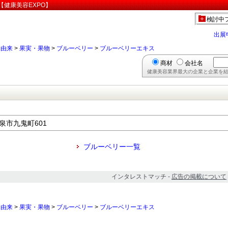
健康美容EXPO】
検討中
出展
物由来
>
果実・果物
>
ブルーベリー
>
ブルーベリーエキス
商材
会社名
健康美容業界最大の企業と企業を結
和泉市九鬼町601
ブルーベリー一覧
インタレストマッチ -
広告の掲載について
物由来
>
果実・果物
>
ブルーベリー
>
ブルーベリーエキス