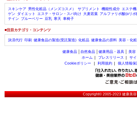
スキンケア
男性化粧品（メンズコスメ）
サプリメント
機能性成分
エステ機
ゲン
ダイエット
エステ・サロン・スパ向け
大麦若葉
アルファリポ酸(αリポ
テイン
ブルーベリー
豆乳
寒天
車椅子
■注目カテゴリ・コンテンツ
決済代行
印刷
健康食品の製造(受託製造)
化粧品
健康食品の原料
美容・化粧
健康食品
│
自然食品
│
健康用品・器具
│
美容
ホーム
|
プレスリリース
|
サイ
Cookieポリシー
|
利用規約
|
個人情報保
Copyright© 2005-2023
健康美容