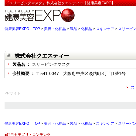
「スリーピングマスク」:株式会社クエスティー【健康美容EXPO】
健康美容EXPO：TOP
>
美容・化粧品
>
製品
>
化粧品
>
スキンケア
>
スリーピ
株式会社クエスティー
製品名 ：
スリーピングマスク
会社概要 ：
〒541-0047 大阪府中央区淡路町3丁目1番1号
ス
PRサイト
健康美容EXPO：TOP
>
美容・化粧品
>
製品
>
化粧品
>
スキンケア
>
スリーピ
■注目カテゴリ・コンテンツ