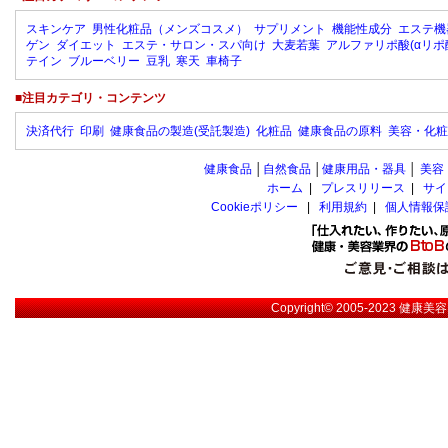
スキンケア
男性化粧品（メンズコスメ）
サプリメント
機能性成分
エステ機
ゲン
ダイエット
エステ・サロン・スパ向け
大麦若葉
アルファリポ酸(αリポ
テイン
ブルーベリー
豆乳
寒天
車椅子
■注目カテゴリ・コンテンツ
決済代行
印刷
健康食品の製造(受託製造)
化粧品
健康食品の原料
美容・化粧
健康食品
│
自然食品
│
健康用品・器具
│
美容
ホーム
|
プレスリリース
|
サイ
Cookieポリシー
|
利用規約
|
個人情報保
Copyright© 2005-2023
健康美容