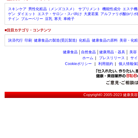
スキンケア
男性化粧品（メンズコスメ）
サプリメント
機能性成分
エステ機
ゲン
ダイエット
エステ・サロン・スパ向け
大麦若葉
アルファリポ酸(αリポ
テイン
ブルーベリー
豆乳
寒天
車椅子
■注目カテゴリ・コンテンツ
決済代行
印刷
健康食品の製造(受託製造)
化粧品
健康食品の原料
美容・化粧
健康食品
│
自然食品
│
健康用品・器具
│
美容
ホーム
|
プレスリリース
|
サイ
Cookieポリシー
|
利用規約
|
個人情報保
Copyright© 2005-2023
健康美容