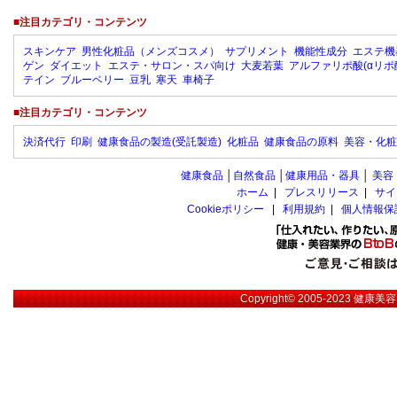
■注目カテゴリ・コンテンツ
スキンケア
男性化粧品（メンズコスメ）
サプリメント
機能性成分
エステ機
ゲン
ダイエット
エステ・サロン・スパ向け
大麦若葉
アルファリポ酸(αリポ
テイン
ブルーベリー
豆乳
寒天
車椅子
■注目カテゴリ・コンテンツ
決済代行
印刷
健康食品の製造(受託製造)
化粧品
健康食品の原料
美容・化粧
健康食品
│
自然食品
│
健康用品・器具
│
美容
ホーム
|
プレスリリース
|
サイ
Cookieポリシー
|
利用規約
|
個人情報保
Copyright© 2005-2023
健康美容