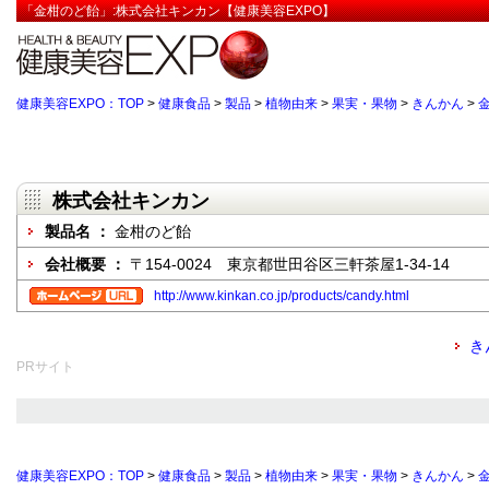
「金柑のど飴」:株式会社キンカン【健康美容EXPO】
健康美容EXPO：TOP
>
健康食品
>
製品
>
植物由来
>
果実・果物
>
きんかん
>
株式会社キンカン
製品名 ：
金柑のど飴
会社概要 ：
〒154-0024 東京都世田谷区三軒茶屋1-34-14
http://www.kinkan.co.jp/products/candy.html
き
PRサイト
健康美容EXPO：TOP
>
健康食品
>
製品
>
植物由来
>
果実・果物
>
きんかん
>