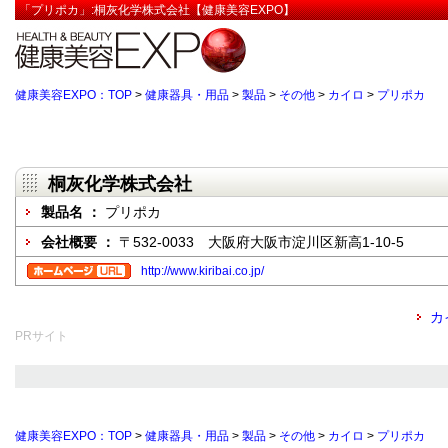
「プリポカ」:桐灰化学株式会社【健康美容EXPO】
健康美容EXPO：TOP
>
健康器具・用品
>
製品
>
その他
>
カイロ
>
プリポカ
桐灰化学株式会社
製品名 ：
プリポカ
会社概要 ：
〒532-0033 大阪府大阪市淀川区新高1-10-5
http://www.kiribai.co.jp/
カ
PRサイト
健康美容EXPO：TOP
>
健康器具・用品
>
製品
>
その他
>
カイロ
>
プリポカ