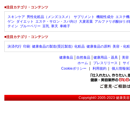
■注目カテゴリ・コンテンツ
スキンケア
男性化粧品（メンズコスメ）
サプリメント
機能性成分
エステ機
ゲン
ダイエット
エステ・サロン・スパ向け
大麦若葉
アルファリポ酸(αリポ
テイン
ブルーベリー
豆乳
寒天
車椅子
■注目カテゴリ・コンテンツ
決済代行
印刷
健康食品の製造(受託製造)
化粧品
健康食品の原料
美容・化粧
健康食品
│
自然食品
│
健康用品・器具
│
美容
ホーム
|
プレスリリース
|
サイ
Cookieポリシー
|
利用規約
|
個人情報保
Copyright© 2005-2023
健康美容