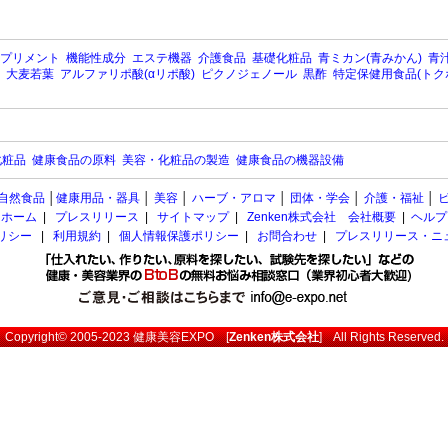
プリメント
機能性成分
エステ機器
介護食品
基礎化粧品
青ミカン(青みかん)
青汁
大麦若葉
アルファリポ酸(αリポ酸)
ピクノジェノール
黒酢
特定保健用食品(トク
化粧品
健康食品の原料
美容・化粧品の製造
健康食品の機器設備
自然食品
│
健康用品・器具
│
美容
│
ハーブ・アロマ
│
団体・学会
│
介護・福祉
│
ホーム
|
プレスリリース
|
サイトマップ
|
Zenken株式会社 会社概要
|
ヘルプ
ポリシー
|
利用規約
|
個人情報保護ポリシー
|
お問合わせ
|
プレスリリース・ニ
Copyright© 2005-2023
健康美容EXPO
[
Zenken株式会社
] All Rights Reserved.