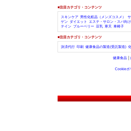
■注目カテゴリ・コンテンツ
スキンケア
男性化粧品（メンズコスメ）
サ
ゲン
ダイエット
エステ・サロン・スパ向け
テイン
ブルーベリー
豆乳
寒天
車椅子
■注目カテゴリ・コンテンツ
決済代行
印刷
健康食品の製造(受託製造)
健康食品
│
Cookie