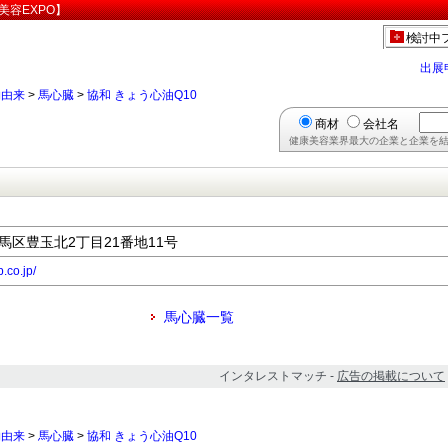
美容EXPO】
検討中
出展
物由来
>
馬心臓
>
協和 きょう心油Q10
商材
会社名
健康美容業界最大の企業と企業を結
練馬区豊玉北2丁目21番地11号
.co.jp/
馬心臓一覧
インタレストマッチ -
広告の掲載について
物由来
>
馬心臓
>
協和 きょう心油Q10