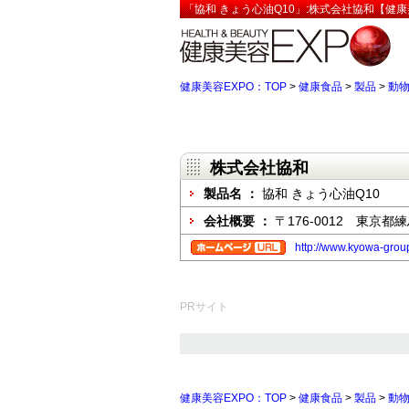
「協和 きょう心油Q10」:株式会社協和【健康
健康美容EXPO：TOP
>
健康食品
>
製品
>
動
株式会社協和
製品名 ：
協和 きょう心油Q10
会社概要 ：
〒176-0012 東京都
http://www.kyowa-group
PRサイト
健康美容EXPO：TOP
>
健康食品
>
製品
>
動