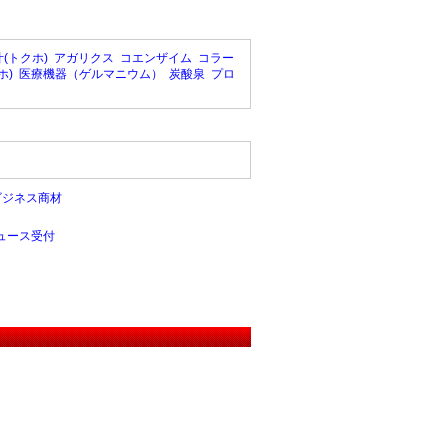
(トクホ)
アガリクス
コエンザイム
コラー
ホ)
医療機器（ゲルマニウム）
炭酸泉
プロ
ビジネス商材
ュース受付