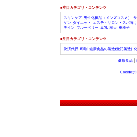
■注目カテゴリ・コンテンツ
スキンケア
男性化粧品（メンズコスメ）
サ
ゲン
ダイエット
エステ・サロン・スパ向け
テイン
ブルーベリー
豆乳
寒天
車椅子
■注目カテゴリ・コンテンツ
決済代行
印刷
健康食品の製造(受託製造)
健康食品
│
Cookie