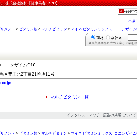
0」:株式会社協和【健康美容EXPO】
検討中
出展
プリメント
>
ビタミン類
>
マルチビタミン
>
マイネ ビタミンミックス+コエンザイムQ
商材
会社名
健康美容業界最大の企業と企業を結
+コエンザイムQ10
練馬区豊玉北2丁目21番地11号
.co.jp/
マルチビタミン一覧
インタレストマッチ -
広告の掲載について
プリメント
>
ビタミン類
>
マルチビタミン
>
マイネ ビタミンミックス+コエンザイムQ