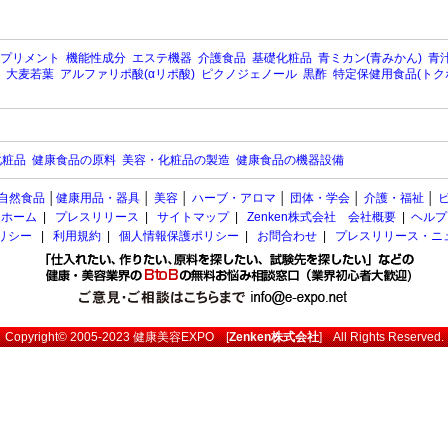
プリメント
機能性成分
エステ機器
介護食品
基礎化粧品
青ミカン(青みかん)
青汁
大麦若葉
アルファリポ酸(αリポ酸)
ピクノジェノール
黒酢
特定保健用食品(トク
化粧品
健康食品の原料
美容・化粧品の製造
健康食品の機器設備
自然食品
│
健康用品・器具
│
美容
│
ハーブ・アロマ
│
団体・学会
│
介護・福祉
│
ホーム
|
プレスリリース
|
サイトマップ
|
Zenken株式会社 会社概要
|
ヘルプ
ポリシー
|
利用規約
|
個人情報保護ポリシー
|
お問合わせ
|
プレスリリース・ニ
Copyright© 2005-2023
健康美容EXPO
[
Zenken株式会社
] All Rights Reserved.