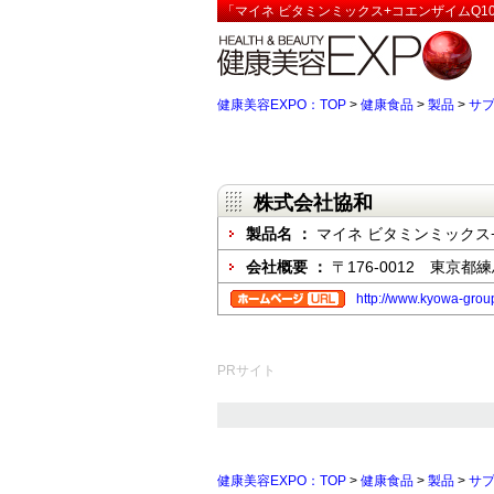
「マイネ ビタミンミックス+コエンザイムQ1
健康美容EXPO：TOP
>
健康食品
>
製品
>
サ
株式会社協和
製品名 ：
マイネ ビタミンミックス
会社概要 ：
〒176-0012 東京都
http://www.kyowa-group
PRサイト
健康美容EXPO：TOP
>
健康食品
>
製品
>
サ